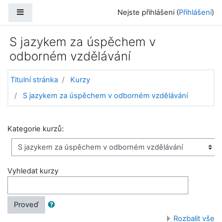
Přejít k hlavnímu obsahu
Boční panel
Nejste přihlášeni (
Přihlášení
)
S jazykem za úspěchem v
odborném vzdělávání
Titulní stránka
Kurzy
S jazykem za úspěchem v odborném vzdělávání
Kategorie kurzů:
Vyhledat kurzy
Proveď
Rozbalit vše