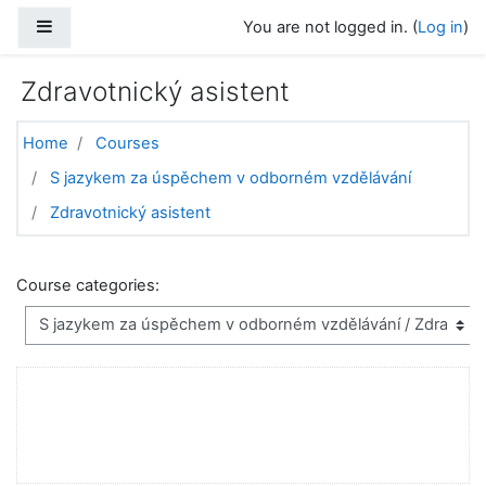
Skip to main content
Side panel
You are not logged in. (
Log in
)
Zdravotnický asistent
Home
Courses
S jazykem za úspěchem v odborném vzdělávání
Zdravotnický asistent
Course categories: