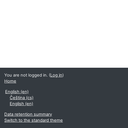
You are not logged in. (
Log in
)
Home
English ‎(en)‎
Čeština ‎(cs)‎
English ‎(en)‎
Data retention summary
Switch to the standard theme